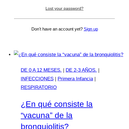
síntoma son los mocos, por alguna razón se
Lost your password?
llamarán a los niños “mocosos”, ¿no? Y esto
es un…
Don't have an account yet?
Sign up
Llegamos
Leer más
a
la
época
de
DE 0 A 12 MESES.
|
DE 2-3 AÑOS.
|
los
INFECCIONES
|
Primera Infancia
|
temibles
RESPIRATORIO
mocos
¿En qué consiste la
“vacuna” de la
bronquiolitis?