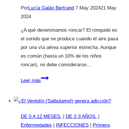
Por
Lucía Galán Bertrand
7 May 2024
21 May
2024
¿A qué denominamos roncar? El ronquido es
el sonido que se produce cuando el aire pasa
por una vía aérea superior estrecha. Aunque
es común (hasta un 10% de los niños
roncan), no debe considerarse…
¿Tu
Leer más
hijo
ronca?
DE 0 A 12 MESES.
|
DE 2-3 AÑOS.
|
Enfermedades
|
INFECCIONES
|
Primera