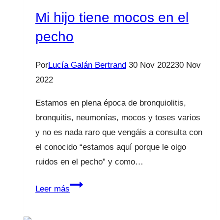
la
Mi hijo tiene mocos en el
bronquiolitis?
pecho
Por
Lucía Galán Bertrand
30 Nov 2022
30 Nov
2022
Estamos en plena época de bronquiolitis,
bronquitis, neumonías, mocos y toses varios
y no es nada raro que vengáis a consulta con
el conocido “estamos aquí porque le oigo
ruidos en el pecho” y como…
Mi
Leer más
hijo
tiene