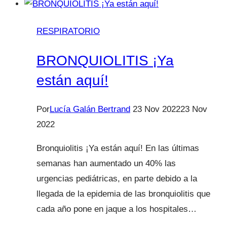
mocos
en
RESPIRATORIO
el
pecho
BRONQUIOLITIS ¡Ya
están aquí!
Por
Lucía Galán Bertrand
23 Nov 2022
23 Nov
2022
Bronquiolitis ¡Ya están aquí! En las últimas
semanas han aumentado un 40% las
urgencias pediátricas, en parte debido a la
llegada de la epidemia de las bronquiolitis que
cada año pone en jaque a los hospitales…