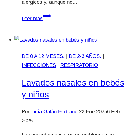
alérgicos y, aunque no…
Esofagitis
Leer más
eosinofílica
DE 0 A 12 MESES.
|
DE 2-3 AÑOS.
|
INFECCIONES
|
RESPIRATORIO
Lavados nasales en bebés
y niños
Por
Lucía Galán Bertrand
22 Ene 2025
6 Feb
2025
La congestión nasal es un problema muy