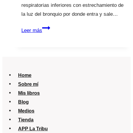
respiratorias inferiores con estrechamiento de
la luz del bronquio por donde entra y sale…
Dificultad
Leer más
respiratoria
en
niños
¿Será
asma?
Home
Sobre mí
Mis libros
Blog
Medios
Tienda
APP La Tribu