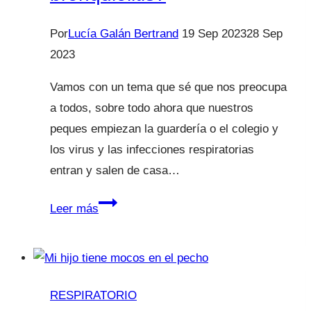
Por
Lucía Galán Bertrand
19 Sep 2023
28 Sep
2023
Vamos con un tema que sé que nos preocupa
a todos, sobre todo ahora que nuestros
peques empiezan la guardería o el colegio y
los virus y las infecciones respiratorias
entran y salen de casa…
¿En
Leer más
qué
consiste
la
“vacuna”
RESPIRATORIO
de