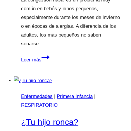
común en bebés y niños pequeños,
especialmente durante los meses de invierno
o en épocas de alergias. A diferencia de los
adultos, los más pequeños no saben
sonarse…
Lavados
Leer más
nasales
en
bebés
y
Enfermedades
|
Primera Infancia
|
niños
RESPIRATORIO
¿Tu hijo ronca?