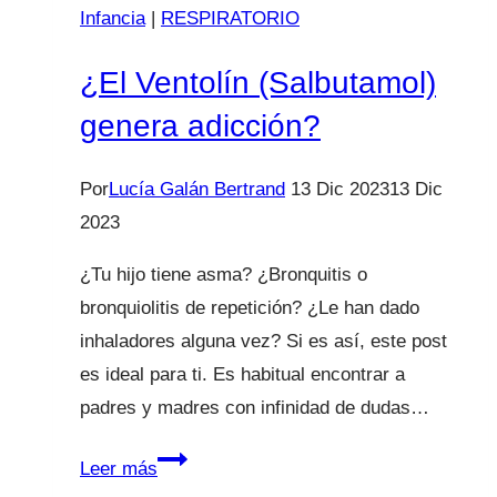
Infancia
|
RESPIRATORIO
¿El Ventolín (Salbutamol)
genera adicción?
Por
Lucía Galán Bertrand
13 Dic 2023
13 Dic
2023
¿Tu hijo tiene asma? ¿Bronquitis o
bronquiolitis de repetición? ¿Le han dado
inhaladores alguna vez? Si es así, este post
es ideal para ti. Es habitual encontrar a
padres y madres con infinidad de dudas…
¿El
Leer más
Ventolín