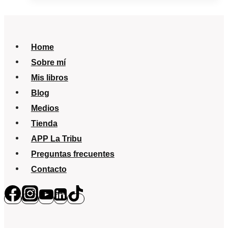
niños
¿Será
asma?
Home
Sobre mí
Mis libros
Blog
Medios
Tienda
APP La Tribu
Preguntas frecuentes
Contacto