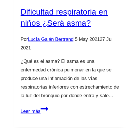
Dificultad respiratoria en
niños ¿Será asma?
Por
Lucía Galán Bertrand
5 May 2021
27 Jul
2021
¿Qué es el asma? El asma es una
enfermedad crónica pulmonar en la que se
produce una inflamación de las vías
respiratorias inferiores con estrechamiento de
la luz del bronquio por donde entra y sale…
Dificultad
Leer más
respiratoria
en