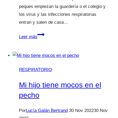
peques empiezan la guardería o el colegio y
los virus y las infecciones respiratorias
entran y salen de casa…
¿En
Leer más
qué
consiste
la
“vacuna”
RESPIRATORIO
de
la
Mi hijo tiene mocos en el
bronquiolitis?
pecho
Por
Lucía Galán Bertrand
30 Nov 2022
30 Nov