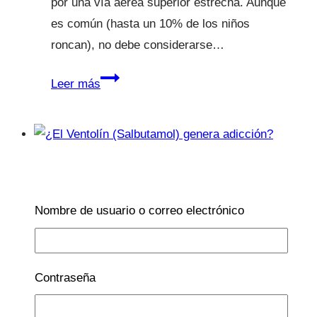
por una vía aérea superior estrecha. Aunque
es común (hasta un 10% de los niños
roncan), no debe considerarse…
¿Tu
Leer más
hijo
ronca?
DE 0 A 12 MESES.
|
DE 2-3 AÑOS.
|
Enfermedades
|
INFECCIONES
|
Primera
Nombre de usuario o correo electrónico
Infancia
|
RESPIRATORIO
¿El Ventolín (Salbutamol)
Contraseña
genera adicción?