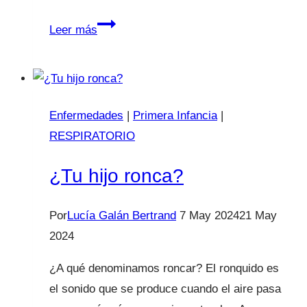
Lavados
Leer más
nasales
en
bebés
y
Enfermedades
|
Primera Infancia
|
niños
RESPIRATORIO
¿Tu hijo ronca?
Por
Lucía Galán Bertrand
7 May 2024
21 May
2024
¿A qué denominamos roncar? El ronquido es
el sonido que se produce cuando el aire pasa