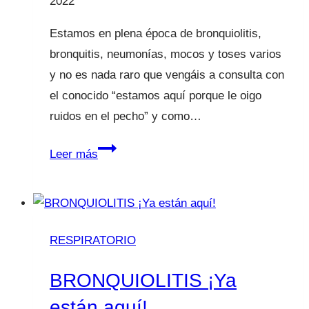
2022
Estamos en plena época de bronquiolitis,
bronquitis, neumonías, mocos y toses varios
y no es nada raro que vengáis a consulta con
el conocido “estamos aquí porque le oigo
ruidos en el pecho” y como…
Mi
Leer más
hijo
tiene
mocos
en
RESPIRATORIO
el
pecho
BRONQUIOLITIS ¡Ya
están aquí!