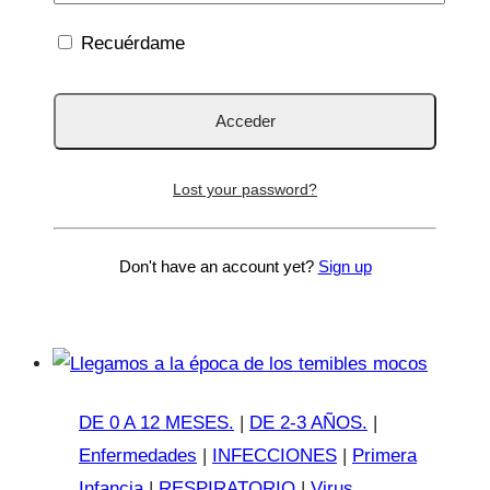
Por
Lucía Galán Bertrand
13 Dic 2023
13 Dic
Recuérdame
2023
¿Tu hijo tiene asma? ¿Bronquitis o
bronquiolitis de repetición? ¿Le han dado
inhaladores alguna vez? Si es así, este post
Lost your password?
es ideal para ti. Es habitual encontrar a
padres y madres con infinidad de dudas…
Don't have an account yet?
Sign up
¿El
Leer más
Ventolín
(Salbutamol)
genera
adicción?
DE 0 A 12 MESES.
|
DE 2-3 AÑOS.
|
Enfermedades
|
INFECCIONES
|
Primera
Infancia
|
RESPIRATORIO
|
Virus