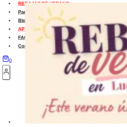
REBAJAS DE VERANO
Packs Verano
Blog
APP La Tribu
FAQS
Contacto
0