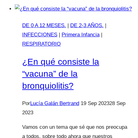
la
época
de
DE 0 A 12 MESES.
|
DE 2-3 AÑOS.
|
los
INFECCIONES
|
Primera Infancia
|
temibles
RESPIRATORIO
mocos
¿En qué consiste la
“vacuna” de la
bronquiolitis?
Por
Lucía Galán Bertrand
19 Sep 2023
28 Sep
2023
Vamos con un tema que sé que nos preocupa
a todos, sobre todo ahora que nuestros