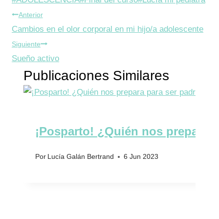
Navegación
de
Anterior
la
Cambios en el olor corporal en mi hijo/a adolescente
de
entrada:
Siguiente
entradas
Sueño activo
Publicaciones Similares
¡Posparto! ¿Quién nos prepara p
Por
Lucía Galán Bertrand
6 Jun 2023