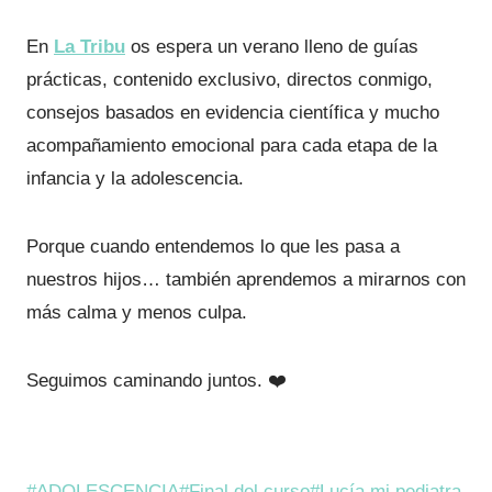
En
La Tribu
os espera un verano lleno de guías
prácticas, contenido exclusivo, directos conmigo,
consejos basados en evidencia científica y mucho
acompañamiento emocional para cada etapa de la
infancia y la adolescencia.
Porque cuando entendemos lo que les pasa a
nuestros hijos… también aprendemos a mirarnos con
más calma y menos culpa.
Seguimos caminando juntos. ❤️
Etiquetas
#
ADOLESCENCIA
#
Final del curso
#
Lucía mi pediatra