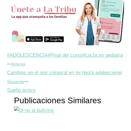
Etiquetas
#
ADOLESCENCIA
#
Final del curso
#
Lucía mi pediatra
Navegación
de
Anterior
la
Cambios en el olor corporal en mi hijo/a adolescente
de
entrada:
Siguiente
entradas
Sueño activo
Publicaciones Similares