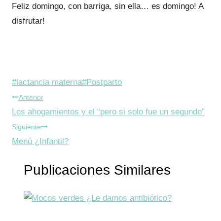
Feliz domingo, con barriga, sin ella… es domingo! A
disfrutar!
Etiquetas
#
lactancia materna
#
Postparto
Navegación
de
Anterior
la
Los ahogamientos y el “pero si solo fue un segundo”
de
entrada:
Siguiente
entradas
Menú ¿Infantil?
Publicaciones Similares