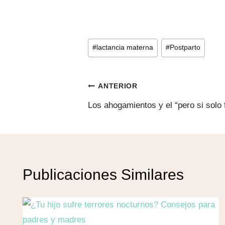
Etiquetas
#
lactancia materna
#
Postparto
de
la
Navegación
entrada:
ANTERIOR
Los ahogamientos y el “pero si solo
de
entradas
Publicaciones Similares