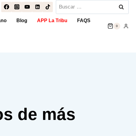
Buscar:
ano
Blog
APP La Tribu
FAQS
0
tos de más