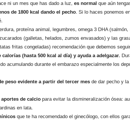
hace ni un mes que has dado a luz,
es normal
que aún tengas
enos de 1800 kcal dando el pecho
. Si lo haces ponemos en 
é.
 verdura, proteína animal, legumbres, omega 3 DHA (salmón,
 azucarados (galletas, helados, zumos envasados) y las gr
patatas fritas congeladas) recomendación que debemos seguir
alorías (hasta 500 kcal al día) y ayuda a adelgazar.
Dura
ido acumulando durante el embarazo especialmente los depó
 peso evidente a partir del tercer mes
de dar pecho y la
 aportes de calcio
para evitar la dismineralización ósea: 
ardinas en lata.
mínicos
que te ha recomendado el ginecólogo, con ellos gar