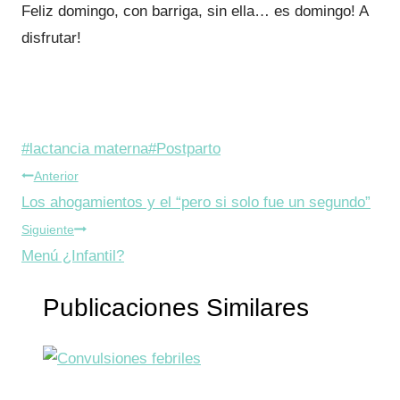
Feliz domingo, con barriga, sin ella… es domingo! A
disfrutar!
Etiquetas
#
lactancia materna
#
Postparto
Navegación
de
Anterior
la
Los ahogamientos y el “pero si solo fue un segundo”
de
entrada:
Siguiente
entradas
Menú ¿Infantil?
Publicaciones Similares