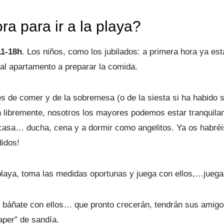
ra para ir a la playa?
11-18h
. Los niños, como los jubilados: a primera hora ya es
al apartamento a preparar la comida.
és de comer y de la sobremesa (o de la siesta si ha habido s
n libremente, nosotros los mayores podemos estar tranquilam
a casa… ducha, cena y a dormir como angelitos. Ya os habré
didos!
a playa, toma las medidas oportunas y juega con ellos,…jueg
os, báñate con ellos… que pronto crecerán, tendrán sus amig
aper” de sandía.