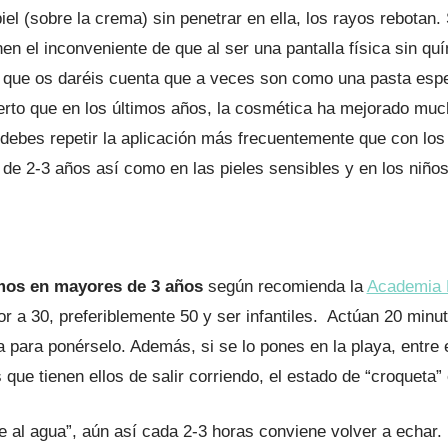
 piel (sobre la crema) sin penetrar en ella, los rayos rebota
en el inconveniente de que al ser una pantalla física sin qu
 que os daréis cuenta que a veces son como una pasta espes
cierto que en los últimos años, la cosmética ha mejorado m
 debes repetir la aplicación más frecuentemente que con los
 de 2-3 años así como en las pieles sensibles y en los niño
mos en mayores de 3 años
según recomienda la
Academia 
r a 30, preferiblemente 50 y ser infantiles. Actúan 20 minu
ya para ponérselo. Además, si se lo pones en la playa, entre
que tienen ellos de salir corriendo, el estado de “croqueta”
te al agua”, aún así cada 2-3 horas conviene volver a echar.