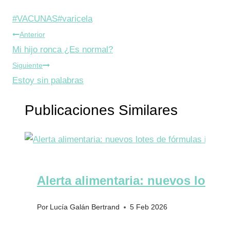
Etiquetas
#
VACUNAS
#
varicela
Navegación
de
Anterior
la
Mi hijo ronca ¿Es normal?
de
entrada:
Siguiente
entradas
Estoy sin palabras
Publicaciones Similares
Alerta alimentaria: nuevos lotes 
Por
Lucía Galán Bertrand
5 Feb 2026