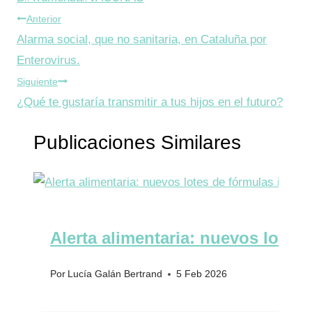
Navegación
la
Anterior
entrada:
Alarma social, que no sanitaria, en Cataluña por
de
Enterovirus.
entradas
Siguiente
¿Qué te gustaría transmitir a tus hijos en el futuro?
Publicaciones Similares
Alerta alimentaria: nuevos lotes 
Por
Lucía Galán Bertrand
5 Feb 2026