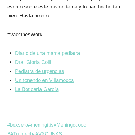
escrito sobre este mismo tema y lo han hecho tan
bien. Hasta pronto.
#VaccinesWork
Diario de una mamá pediatra
Dra. Gloria Colli.
Pediatra de urgencias
Un fonendo en Villamocos
La Boticaria García
Etiquetas
#
bexsero
#
meningitis
#
Meningococo
de
B
#
Trumenba
#
VACUNAS