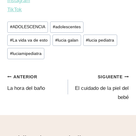
Instagram
TikTok
Etiquetas
#
ADOLESCENCIA
#
adolescentes
de
#
La vida va de esto
#
lucia galan
#
lucia pediatra
la
entrada:
#
luciamipediatra
Navegación
ANTERIOR
SIGUIENTE
de
La hora del baño
El cuidado de la piel del
bebé
entradas