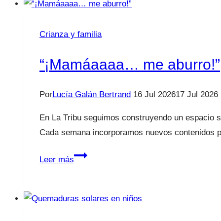
infantil
en
Crianza y familia
vacaciones
“¡Mamáaaaa… me aburro!”
Por
Lucía Galán Bertrand
16 Jul 2026
17 Jul 2026
En La Tribu seguimos construyendo un espacio se
Cada semana incorporamos nuevos contenidos pr
“¡Mamáaaaa…
Leer más
me
aburro!”