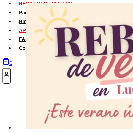
REBAJAS DE VERANO
Packs Verano
Blog
APP La Tribu
FAQS
Contacto
0