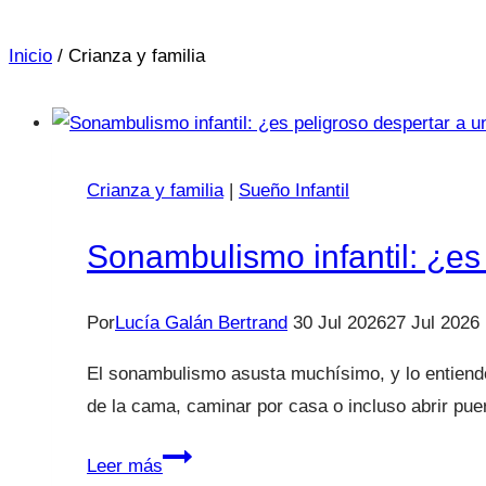
Inicio
/
Crianza y familia
Crianza y familia
|
Sueño Infantil
Sonambulismo infantil: ¿es
Por
Lucía Galán Bertrand
30 Jul 2026
27 Jul 2026
El sonambulismo asusta muchísimo, y lo entiendo
de la cama, caminar por casa o incluso abrir pu
Sonambulismo
Leer más