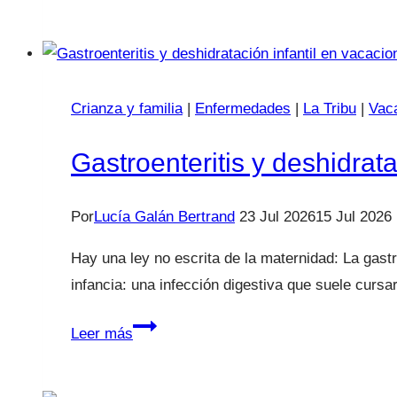
infantil:
¿es
peligroso
despertar
Crianza y familia
a
|
Enfermedades
|
La Tribu
|
Vaca
un
Gastroenteritis y deshidrat
sonámbulo?
Por
Lucía Galán Bertrand
23 Jul 2026
15 Jul 2026
Hay una ley no escrita de la maternidad: La gast
infancia: una infección digestiva que suele curs
Gastroenteritis
Leer más
y
deshidratación