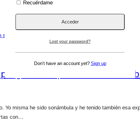
Recuérdame
Lost your password?
Don't have an account yet?
Sign up
 peligroso despertar a un sonámb
. Yo misma he sido sonámbula y he tenido también esa expe
ertas con…