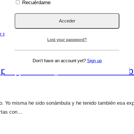
Recuérdame
Lost your password?
Don't have an account yet?
Sign up
 peligroso despertar a un sonámb
. Yo misma he sido sonámbula y he tenido también esa expe
ertas con…