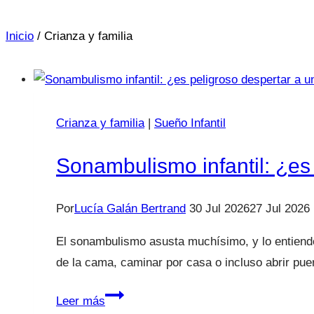
Inicio
/
Crianza y familia
Crianza y familia
|
Sueño Infantil
Sonambulismo infantil: ¿es
Por
Lucía Galán Bertrand
30 Jul 2026
27 Jul 2026
El sonambulismo asusta muchísimo, y lo entiendo
de la cama, caminar por casa o incluso abrir pu
Sonambulismo
Leer más