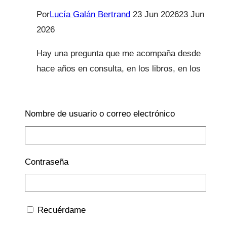
Por
Lucía Galán Bertrand
23 Jun 2026
23 Jun
2026
Hay una pregunta que me acompaña desde
hace años en consulta, en los libros, en los
cursos y también en mi propia vida como
madre: ¿cuántas veces hemos sentido que
Nombre de usuario o correo electrónico
no llegamos? ¿Cuántas veces nos…
Conferencia
Leer más
“Maternidad
Contraseña
Real”
llega
a
Recuérdame
Sevilla
Alerta Alimentaria
|
ALIMENTACIÓN
|