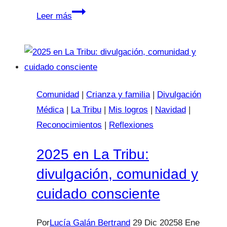
Premio
Leer más
COPE
Alicante
–
Bienestar
y
Comunidad
|
Crianza y familia
|
Divulgación
Salud:
Médica
|
La Tribu
|
Mis logros
|
Navidad
|
un
Reconocimientos
|
Reflexiones
reconocimiento
que
2025 en La Tribu:
es
divulgación, comunidad y
de
cuidado consciente
todas
las
Por
Lucía Galán Bertrand
29 Dic 2025
8 Ene
familias