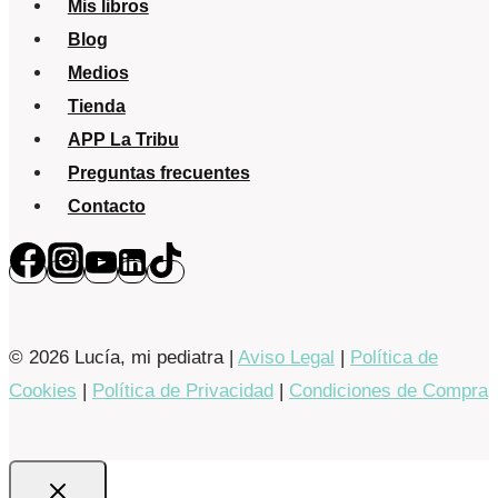
Mis libros
consciente
Blog
Medios
Tienda
APP La Tribu
Preguntas frecuentes
Contacto
© 2026 Lucía, mi pediatra |
Aviso Legal
|
Política de
Cookies
|
Política de Privacidad
|
Condiciones de Compra