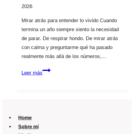
2026
Mirar atrás para entender lo vivido Cuando
termina un año siempre siento la necesidad
de parar. De respirar hondo. De mirar atrás
con calma y preguntarme qué ha pasado
realmente más allá de los números,…
2025
Leer más
en
La
Tribu:
divulgación,
comunidad
Home
y
Sobre mí
cuidado