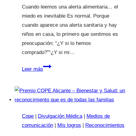
Cuando leemos una alerta alimentaria… el
miedo es inevitable Es normal. Porque
cuando aparece una alerta sanitaria y hay
niños en casa, lo primero que sentimos es
preocupación: “¿Y si lo hemos
comprado?”“¿Y si mi…
Alerta
Leer más
alimentaria
por
salmonela
en
longaniza
Cope
|
Divulgación Médica
|
Medios de
comunicación
|
Mis logros
|
Reconocimientos