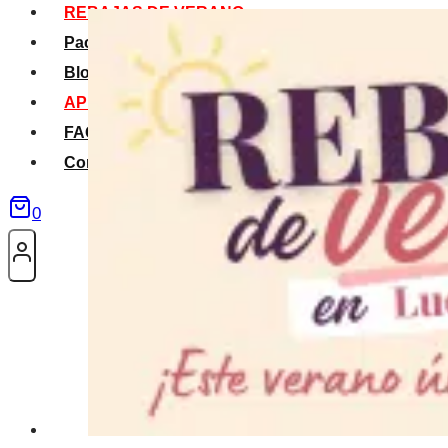
REBAJAS DE VERANO
Packs Verano
Blog
APP La Tribu
FAQS
Contacto
0