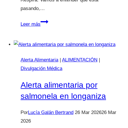
pasando,…
Alerta
Leer más
alimentaria
por
Listeria
monocytogenes
Alerta Alimentaria
|
ALIMENTACIÓN
|
en
Divulgación Médica
salmón
ahumado
Alerta alimentaria por
con
salmonela en longaniza
pistacho
Por
Lucía Galán Bertrand
26 Mar 2026
26 Mar
2026