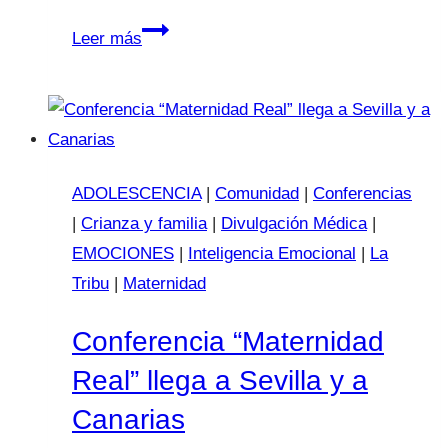
Forbes
Leer más
España:
un
año
más
entre
ADOLESCENCIA
|
Comunidad
|
Conferencias
las
|
Crianza y familia
|
Divulgación Médica
|
50
EMOCIONES
|
Inteligencia Emocional
|
La
top
Tribu
|
Maternidad
divulgadoras
sanitarias
Conferencia “Maternidad
Real” llega a Sevilla y a
Canarias