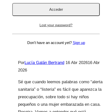
y
Divulgación Médica
a
Canarias
Alerta alimentaria por
Lost your password?
Listeria monocytogenes en
salmón ahumado con
Don't have an account yet?
Sign up
pistacho
Por
Lucía Galán Bertrand
16 Abr 2026
16 Abr
2026
Sé que cuando leemos palabras como “alerta
sanitaria” o “listeria” es fácil que aparezca la
preocupación, sobre todo si hay niños
pequeños o una mujer embarazada en casa.
Respira. Vamos a entender qué está