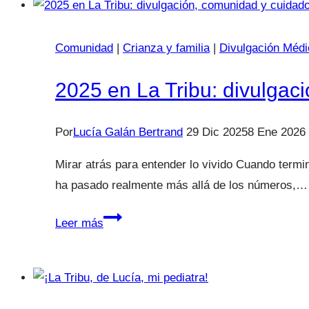
–
Bienestar
Comunidad
y
|
Crianza y familia
|
Divulgación Médi
Salud:
2025 en La Tribu: divulgac
un
reconocimiento
que
Por
Lucía Galán Bertrand
29 Dic 2025
8 Ene 2026
es
Mirar atrás para entender lo vivido Cuando term
de
ha pasado realmente más allá de los números,…
todas
las
2025
Leer más
familias
en
La
Tribu:
divulgación,