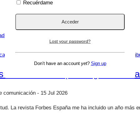
Recuérdame
Lost your password?
ca
|
EMOCIONES
|
Forbes
|
Inteligencia Emocional
|
La Trib
Don't have an account yet?
Sign up
entre las 50 top divulgadoras sa
15 Jul 2026
titud. La revista Forbes España me ha incluido un año más en