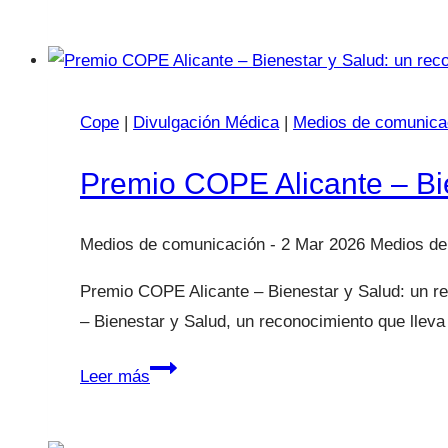
España:
un
año
más
Cope
|
Divulgación Médica
entre
|
Medios de comunica
las
Premio COPE Alicante – Bie
50
top
divulgadoras
2 Mar 2026
sanitarias
Premio COPE Alicante – Bienestar y Salud: un re
– Bienestar y Salud, un reconocimiento que lle
Premio
Leer más
COPE
Alicante