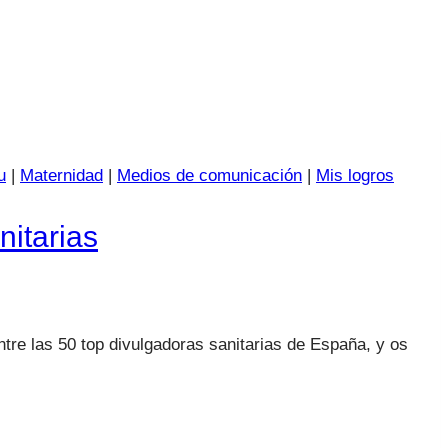
u
|
Maternidad
|
Medios de comunicación
|
Mis logros
nitarias
tre las 50 top divulgadoras sanitarias de España, y os