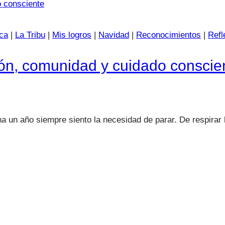
ca
|
La Tribu
|
Mis logros
|
Navidad
|
Reconocimientos
|
Refl
ión, comunidad y cuidado conscie
ina un año siempre siento la necesidad de parar. De respira