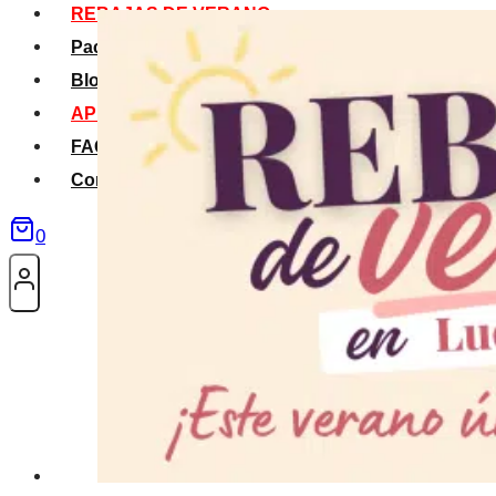
REBAJAS DE VERANO
Packs Verano
Blog
APP La Tribu
FAQS
Contacto
0