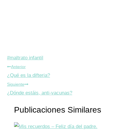
Etiquetas
#
maltrato infantil
Navegación
de
Anterior
la
¿Qué es la difteria?
de
entrada:
Siguiente
entradas
¿Dónde estáis, anti-vacunas?
Publicaciones Similares