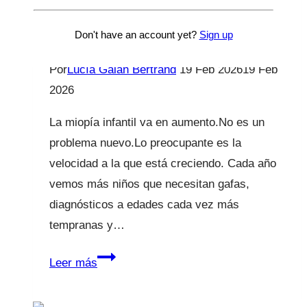
Miopía infantil
Don't have an account yet?
Sign up
Por
Lucía Galán Bertrand
19 Feb 2026
19 Feb
2026
La miopía infantil va en aumento.No es un
problema nuevo.Lo preocupante es la
velocidad a la que está creciendo. Cada año
vemos más niños que necesitan gafas,
diagnósticos a edades cada vez más
tempranas y…
Miopía
Leer más
infantil