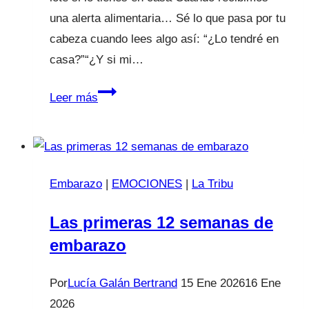
una alerta alimentaria… Sé lo que pasa por tu
cabeza cuando lees algo así: “¿Lo tendré en
casa?”“¿Y si mi…
Alerta
Leer más
alimentaria
en
queso
rallado:
Embarazo
|
EMOCIONES
|
La Tribu
revisa
el
Las primeras 12 semanas de
lote
embarazo
si
lo
Por
Lucía Galán Bertrand
15 Ene 2026
16 Ene
tienes
2026