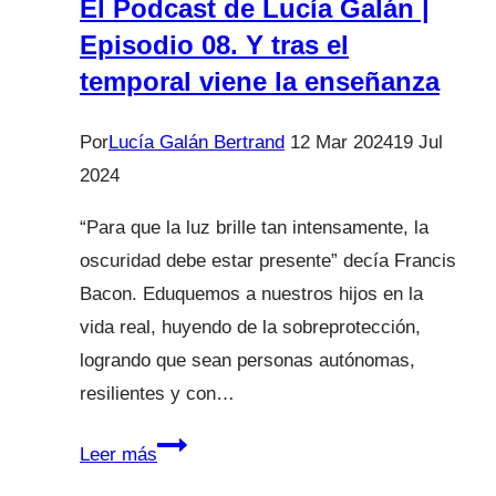
El Podcast de Lucía Galán |
Episodio 08. Y tras el
temporal viene la enseñanza
Por
Lucía Galán Bertrand
12 Mar 2024
19 Jul
2024
“Para que la luz brille tan intensamente, la
oscuridad debe estar presente” decía Francis
Bacon. Eduquemos a nuestros hijos en la
vida real, huyendo de la sobreprotección,
logrando que sean personas autónomas,
resilientes y con…
El
Leer más
Podcast