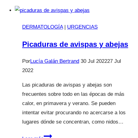
de
Lucía
Galán
DERMATOLOGÍA
|
URGENCIAS
|
Episodio
Picaduras de avispas y abejas
08.
Y
Por
Lucía Galán Bertrand
30 Jul 2022
27 Jul
tras
2022
el
Las picaduras de avispas y abejas son
temporal
frecuentes sobre todo en las épocas de más
viene
calor, en primavera y verano. Se pueden
la
intentar evitar procurando no acercarse a los
enseñanza
lugares dónde se concentran, como nidos…
Picaduras