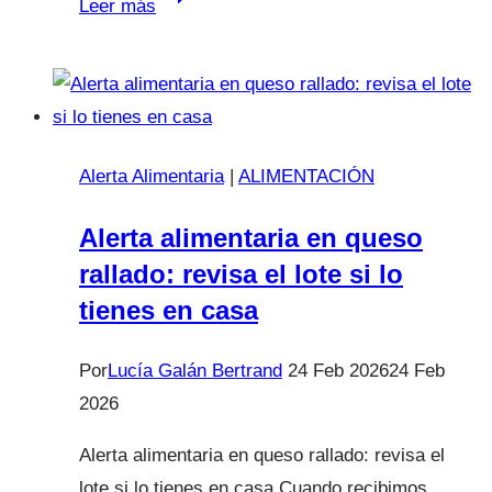
Leer más
contra
el
bullying
Alerta Alimentaria
|
ALIMENTACIÓN
Alerta alimentaria en queso
rallado: revisa el lote si lo
tienes en casa
Por
Lucía Galán Bertrand
24 Feb 2026
24 Feb
2026
Alerta alimentaria en queso rallado: revisa el
lote si lo tienes en casa Cuando recibimos