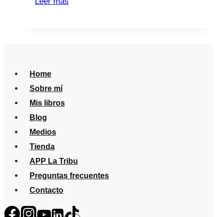
Leer más
de
avispas
y
abejas
Home
Sobre mí
Mis libros
Blog
Medios
Tienda
APP La Tribu
Preguntas frecuentes
Contacto