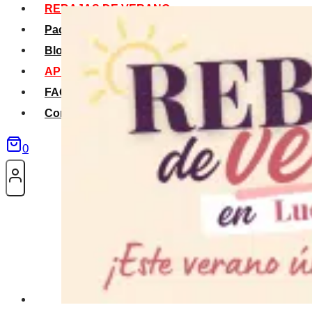
REBAJAS DE VERANO
Packs Verano
Blog
APP La Tribu
FAQS
Contacto
0