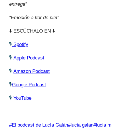
entrega”
“Emoción a flor de piel”
⬇️ ESCÚCHALO EN ⬇️
🎙
Spotify
🎙
Apple Podcast
🎙
Amazon Podcast
🎙
Google Podcast
🎙
YouTube
Etiquetas
#
El podcast de Lucía Galán
#
lucia galan
#
lucia mi