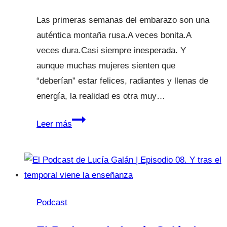
en
Las primeras semanas del embarazo son una
casa
auténtica montaña rusa.A veces bonita.A
veces dura.Casi siempre inesperada. Y
aunque muchas mujeres sienten que
“deberían” estar felices, radiantes y llenas de
energía, la realidad es otra muy…
Las
Leer más
primeras
12
semanas
de
embarazo
Podcast