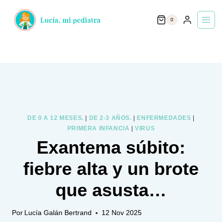
Saltar
0
al
contenido
DE 0 A 12 MESES.
|
DE 2-3 AÑOS.
|
ENFERMEDADES
|
PRIMERA INFANCIA
|
VIRUS
Exantema súbito:
fiebre alta y un brote
que asusta…
Por
Lucía Galán Bertrand
12 Nov 2025