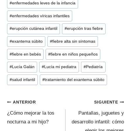
#
enfermedades leves de la infancia
de
#
enfermedades víricas infantiles
la
entrada:
#
erupción cutánea infantil
#
erupción tras fiebre
#
exantema súbito
#
fiebre alta sin síntomas
#
fiebre en bebés
#
fiebre en niños pequeños
#
Lucía Galán
#
Lucía mi pediatra
#
Pediatría
#
salud infantil
#
tratamiento del exantema súbito
Navegación
ANTERIOR
SIGUIENTE
de
¿Cómo mejorar la tos
Pantallas, juguetes y
nocturna a mi hijo?
desarrollo infantil: cómo
entradas
elegir los mejores