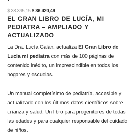
U
E
E
$
38.345,15
$
36.420,49
C
EL GRAN LIBRO DE LUCÍA, MI
l
l
T
PEDIATRA – AMPLIADO Y
p
p
O
ACTUALIZADO
r
r
E
e
e
La Dra. Lucía Galán, actualiza
El Gran Libro de
N
c
c
O
Lucía mi pediatra
con más de 100 páginas de
i
i
F
contenido inédito, un imprescindible en todos los
o
o
E
hogares y escuelas.
o
a
R
r
c
T
i
t
Un manual completísimo de pediatría, accesible y
A
g
u
actualizado con los últimos datos científicos sobre
i
a
crianza y salud. Un libro para progenitores de todas
n
l
las edades y para cualquier responsable del cuidado
a
e
de niños.
l
s