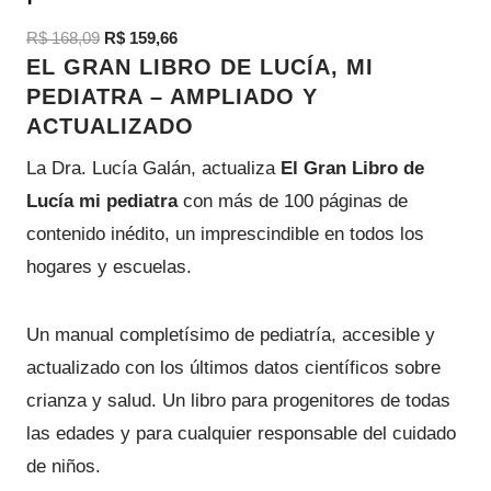
U
E
E
R$
168,09
R$
159,66
C
EL GRAN LIBRO DE LUCÍA, MI
l
l
T
PEDIATRA – AMPLIADO Y
p
p
O
ACTUALIZADO
r
r
E
e
e
La Dra. Lucía Galán, actualiza
El Gran Libro de
N
c
c
O
Lucía mi pediatra
con más de 100 páginas de
i
i
F
contenido inédito, un imprescindible en todos los
o
o
E
hogares y escuelas.
o
a
R
r
c
T
i
t
Un manual completísimo de pediatría, accesible y
A
g
u
actualizado con los últimos datos científicos sobre
i
a
crianza y salud. Un libro para progenitores de todas
n
l
las edades y para cualquier responsable del cuidado
a
e
de niños.
l
s