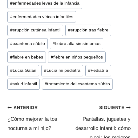
#
enfermedades leves de la infancia
de
#
enfermedades víricas infantiles
la
entrada:
#
erupción cutánea infantil
#
erupción tras fiebre
#
exantema súbito
#
fiebre alta sin síntomas
#
fiebre en bebés
#
fiebre en niños pequeños
#
Lucía Galán
#
Lucía mi pediatra
#
Pediatría
#
salud infantil
#
tratamiento del exantema súbito
Navegación
ANTERIOR
SIGUIENTE
de
¿Cómo mejorar la tos
Pantallas, juguetes y
nocturna a mi hijo?
desarrollo infantil: cómo
entradas
elegir los mejores