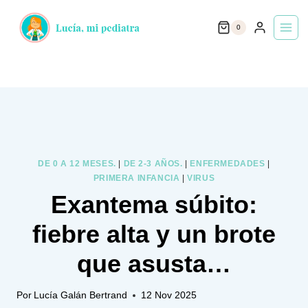
Saltar
0
al
contenido
DE 0 A 12 MESES.
|
DE 2-3 AÑOS.
|
ENFERMEDADES
|
PRIMERA INFANCIA
|
VIRUS
Exantema súbito:
fiebre alta y un brote
que asusta…
Por
Lucía Galán Bertrand
12 Nov 2025