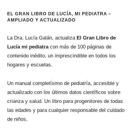
c
l
l
t
p
p
EL GRAN LIBRO DE LUCÍA, MI PEDIATRA –
AMPLIADO Y ACTUALIZADO
o
r
r
e
e
e
La Dra. Lucía Galán, actualiza
El Gran Libro de
n
c
c
Lucía mi pediatra
con más de 100 páginas de
o
i
i
contenido inédito, un imprescindible en todos los
f
o
o
hogares y escuelas.
e
o
a
r
r
c
Un manual completísimo de pediatría, accesible y
t
i
t
actualizado con los últimos datos científicos sobre
a
g
u
crianza y salud. Un libro para progenitores de todas
i
a
las edades y para cualquier responsable del cuidado
n
l
de niños.
a
e
l
s