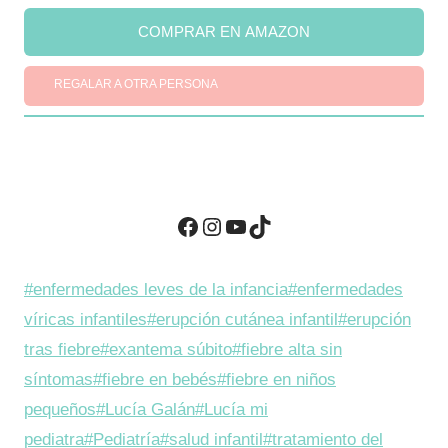
e
:
COMPRAR EN AMAZON
r
2
a
8
REGALAR A OTRA PERSONA
:
,
3
9
0
4
,
Facebook
Instagram
YouTube
TikTok
4
B
7
/
.
Etiquetas
#
enfermedades leves de la infancia
#
enfermedades
B
.
de
víricas infantiles
#
erupción cutánea infantil
#
erupción
/
la
tras fiebre
#
exantema súbito
#
fiebre alta sin
.
entrada:
síntomas
#
fiebre en bebés
#
fiebre en niños
.
pequeños
#
Lucía Galán
#
Lucía mi
pediatra
#
Pediatría
#
salud infantil
#
tratamiento del