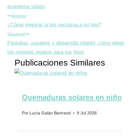
exantema súbito
Navegación
Anterior
¿Cómo mejorar la tos nocturna a mi hijo?
de
Siguiente
entradas
Pantallas, juguetes y desarrollo infantil: cómo elegir
los mejores regalos para tus hijos
Publicaciones Similares
Quemaduras solares en niños
Por
Lucía Galán Bertrand
9 Jul 2026