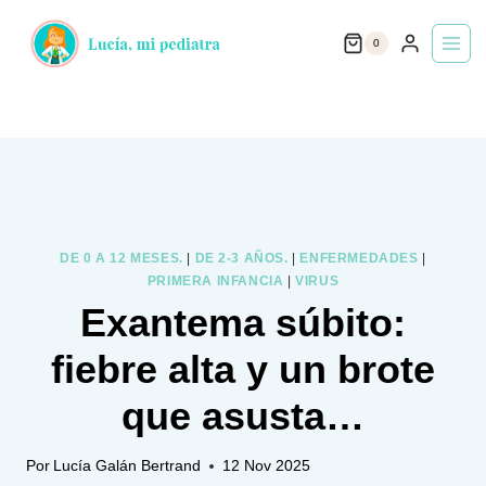
Saltar
0
al
contenido
DE 0 A 12 MESES.
|
DE 2-3 AÑOS.
|
ENFERMEDADES
|
PRIMERA INFANCIA
|
VIRUS
Exantema súbito:
fiebre alta y un brote
que asusta…
Por
Lucía Galán Bertrand
12 Nov 2025