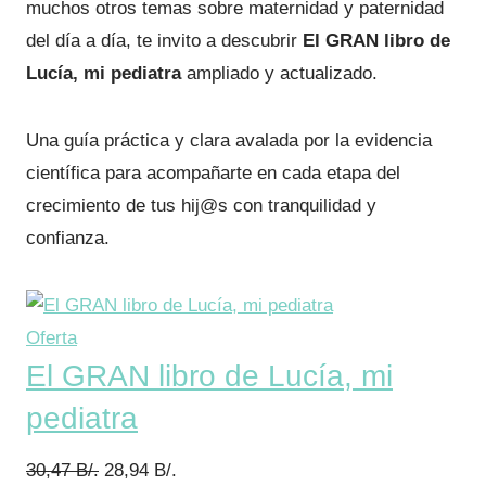
muchos otros temas sobre maternidad y paternidad
del día a día, te invito a descubrir
El GRAN libro de
Lucía, mi pediatra
ampliado y actualizado.
Una guía práctica y clara avalada por la evidencia
científica para acompañarte en cada etapa del
crecimiento de tus hij@s con tranquilidad y
confianza.
P
Oferta
El GRAN libro de Lucía, mi
r
o
pediatra
d
u
E
E
30,47
B/.
28,94
B/.