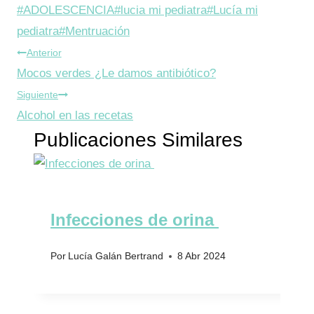
r
$
Etiquetas
#
ADOLESCENCIA
#
lucia mi pediatra
#
Lucía mi
de
pediatra
#
Mentruación
a
5
Navegación
la
Anterior
:
1
entrada:
Mocos verdes ¿Le damos antibiótico?
de
$
,
Siguiente
entradas
6
0
Alcohol en las recetas
Publicaciones Similares
0
0
,
.
0
Infecciones de orina
0
.
Por
Lucía Galán Bertrand
8 Abr 2024