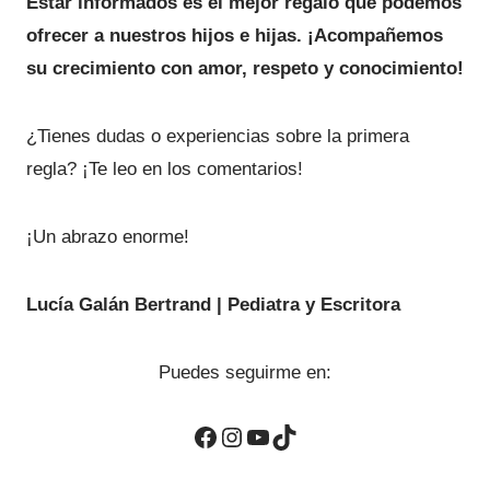
Estar informados es el mejor regalo que podemos
o
a
5
i
i
ofrecer a nuestros hijos e hijas. ¡Acompañemos
f
:
1
su crecimiento con amor, respeto y conocimiento!
o
o
e
$
,
o
a
r
¿Tienes dudas o experiencias sobre la primera
6
0
t
r
c
regla? ¡Te leo en los comentarios!
a
0
0
i
t
,
.
¡Un abrazo enorme!
g
u
0
i
a
Lucía Galán Bertrand | Pediatra y Escritora
0
n
l
.
a
e
Puedes seguirme en:
l
s
Facebook
Instagram
YouTube
TikTok
e
: