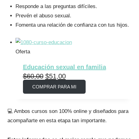
i
i
f
Responde a las preguntas difíciles.
o
o
e
Prevén el abuso sexual.
o
a
r
Fomenta una relación de confianza con tus hijos.
t
r
c
a
i
t
P
Oferta
g
u
r
Educación sexual en familia
o
i
a
E
E
$
60,00
$
51,00
d
n
l
COMPRAR PARA MI
l
l
u
a
e
c
p
p
t
l
s
r
r
💻 Ambos cursos son 100% online y diseñados para
o
acompañarte en esta etapa tan importante.
e
:
e
e
e
r
$
n
c
c