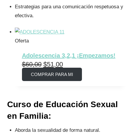
Estrategias para una comunicación respetuosa y
efectiva.
P
Oferta
r
Adolescencia 3,2,1 ¡Empezamos!
o
E
E
$
60,00
$
51,00
d
COMPRAR PARA MI
l
l
u
c
p
p
t
r
r
Curso de Educación Sexual
o
e
e
e
en Familia:
n
c
c
o
Aborda la sexualidad de forma natural.