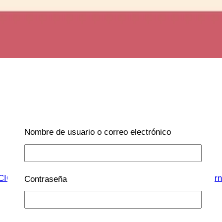
Nombre de usuario o correo electrónico
CIONES
|
Forbes
|
Inteligencia Emocional
|
La Tribu
|
Matern
Contraseña