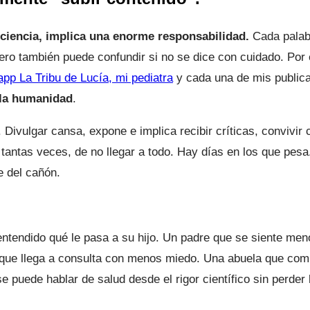
nciencia, implica una enorme responsabilidad.
Cada palab
pero también puede confundir si no se dice con cuidado. Por
 app La Tribu de Lucía, mi pediatra
y cada una de mis public
y la humanidad
.
Divulgar cansa, expone e implica recibir críticas, convivir c
 tantas veces, de no llegar a todo. Hay días en los que pesa
e del cañón.
ntendido qué le pasa a su hijo. Un padre que se siente men
 que llega a consulta con menos miedo. Una abuela que comp
puede hablar de salud desde el rigor científico sin perder l