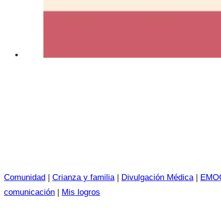
Comunidad
|
Crianza y familia
|
Divulgación Médica
|
EMO
comunicación
|
Mis logros