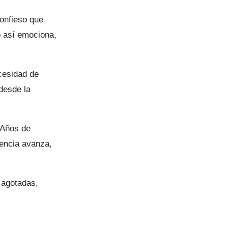
confieso que
o así emociona,
cesidad de
 desde la
 Años de
iencia avanza,
 agotadas,