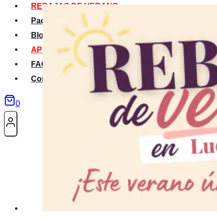
REBAJAS DE VERANO
Packs Verano
Blog
APP La Tribu
FAQS
Contacto
0