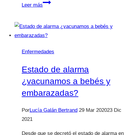
La
Leer más
gripe
en
los
niños
¿Han
Enfermedades
de
vacunarse?
Estado de alarma
¿vacunamos a bebés y
embarazadas?
Por
Lucía Galán Bertrand
29 Mar 2020
23 Dic
2021
Desde que se decretó el estado de alarma en