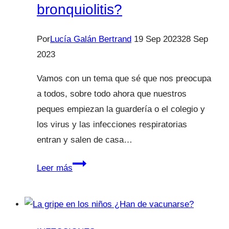
bronquiolitis?
Por
Lucía Galán Bertrand
19 Sep 2023
28 Sep
2023
Vamos con un tema que sé que nos preocupa
a todos, sobre todo ahora que nuestros
peques empiezan la guardería o el colegio y
los virus y las infecciones respiratorias
entran y salen de casa…
¿En
Leer más
qué
consiste
la
“vacuna”