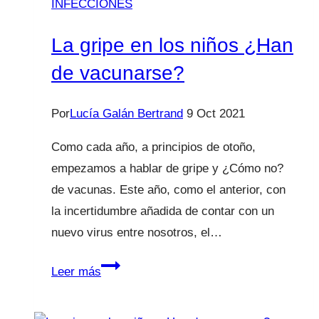
INFECCIONES
de
la
La gripe en los niños ¿Han
bronquiolitis?
de vacunarse?
Por
Lucía Galán Bertrand
9 Oct 2021
Como cada año, a principios de otoño,
empezamos a hablar de gripe y ¿Cómo no?
de vacunas. Este año, como el anterior, con
la incertidumbre añadida de contar con un
nuevo virus entre nosotros, el…
La
Leer más
gripe
en