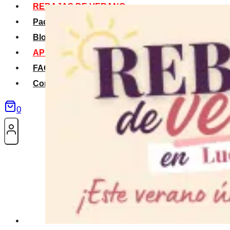
REBAJAS DE VERANO
Packs Verano
Blog
APP La Tribu
FAQS
Contacto
0