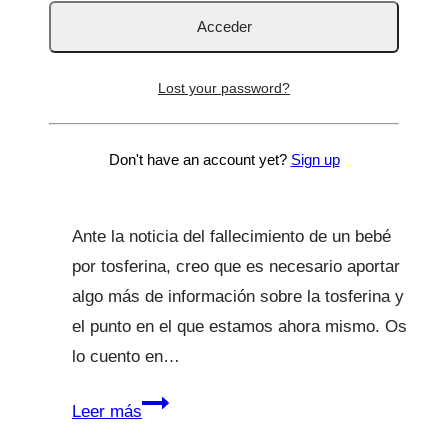
Vacunas
Fallece un bebé por
Lost your password?
tosferina
Por
Lucía Galán Bertrand
26 Mar 2024
27 Mar
Don't have an account yet?
Sign up
2024
Ante la noticia del fallecimiento de un bebé
por tosferina, creo que es necesario aportar
algo más de información sobre la tosferina y
el punto en el que estamos ahora mismo. Os
lo cuento en…
Fallece
Leer más
un