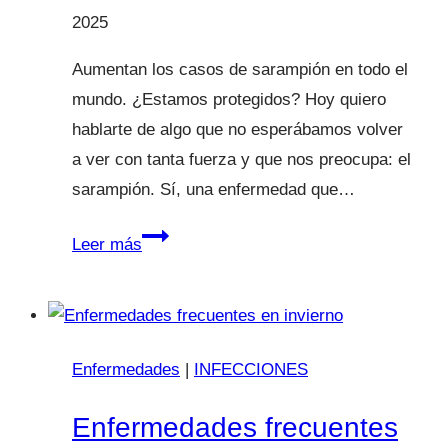
2025
Aumentan los casos de sarampión en todo el
mundo. ¿Estamos protegidos? Hoy quiero
hablarte de algo que no esperábamos volver
a ver con tanta fuerza y que nos preocupa: el
sarampión. Sí, una enfermedad que…
Alerta
Leer más
mundial
por
sarampión:
lo
Enfermedades
|
INFECCIONES
que
debes
Enfermedades frecuentes
saber