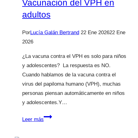
Vacunación del VPH en
adultos
Por
Lucía Galán Bertrand
22 Ene 2026
22 Ene
2026
¿La vacuna contra el VPH es solo para niños
y adolescentes? La respuesta es NO.
Cuando hablamos de la vacuna contra el
virus del papiloma humano (VPH), muchas
personas piensan automáticamente en niños
y adolescentes.Y…
Vacunación
Leer más
del
VPH