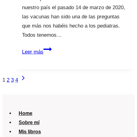
nuestro país el pasado 14 de marzo de 2020,
las vacunas han sido una de las preguntas
que más nos habéis hecho a los pediatras.
Todos tenemos…
Estado
Leer más
de
alarma
¿vacunamos
Navegación
Siguiente
1
2
3
4
a
página
de
bebés
página
y
embarazadas?
Home
Sobre mí
Mis libros