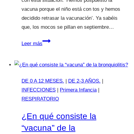
con esta situación: ‘Hemos pospuesto la
vacuna porque el niño está con tos y hemos
decidido retrasar la vacunación’. Ya sabéis
que, los mocos se pillan en septiembre…
TIENE
Leer más
MOCOS,
¿RETRASAMOS
LAS
VACUNAS?
DE 0 A 12 MESES.
|
DE 2-3 AÑOS.
|
INFECCIONES
|
Primera Infancia
|
RESPIRATORIO
¿En qué consiste la
“vacuna” de la