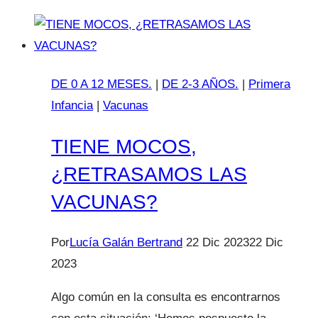
bebé
por
tosferina
DE 0 A 12 MESES.
|
DE 2-3 AÑOS.
|
Primera
Infancia
|
Vacunas
TIENE MOCOS,
¿RETRASAMOS LAS
VACUNAS?
Por
Lucía Galán Bertrand
22 Dic 2023
22 Dic
2023
Algo común en la consulta es encontrarnos