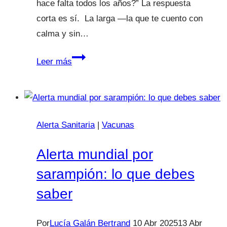
hace falta todos los años?” La respuesta
corta es sí. La larga —la que te cuento con
calma y sin…
¿Necesita
Leer más
mi
hijo
la
vacuna
Alerta Sanitaria
|
Vacunas
de
la
Alerta mundial por
gripe
sarampión: lo que debes
cada
saber
año?
Por
Lucía Galán Bertrand
10 Abr 2025
13 Abr