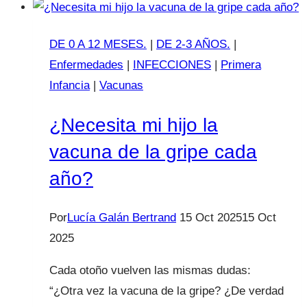
en
adultos
DE 0 A 12 MESES.
|
DE 2-3 AÑOS.
|
Enfermedades
|
INFECCIONES
|
Primera
Infancia
|
Vacunas
¿Necesita mi hijo la
vacuna de la gripe cada
año?
Por
Lucía Galán Bertrand
15 Oct 2025
15 Oct
2025
Cada otoño vuelven las mismas dudas:
“¿Otra vez la vacuna de la gripe? ¿De verdad