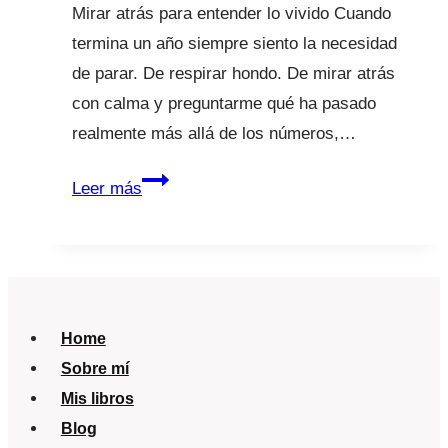
Mirar atrás para entender lo vivido Cuando
termina un año siempre siento la necesidad
de parar. De respirar hondo. De mirar atrás
con calma y preguntarme qué ha pasado
realmente más allá de los números,…
2025
Leer más
en
La
Tribu:
divulgación,
comunidad
Home
y
Sobre mí
cuidado
Mis libros
consciente
Blog