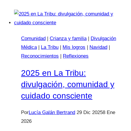
perdón
a
mi
hijo/a
Comunidad
|
Crianza y familia
|
Divulgación
Médica
|
La Tribu
|
Mis logros
|
Navidad
|
Reconocimientos
|
Reflexiones
2025 en La Tribu:
divulgación, comunidad y
cuidado consciente
Por
Lucía Galán Bertrand
29 Dic 2025
8 Ene
2026