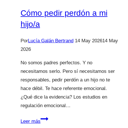
y
a
Cómo pedir perdón a mi
Canarias
hijo/a
Por
Lucía Galán Bertrand
14 May 2026
14 May
2026
No somos padres perfectos. Y no
necesitamos serlo. Pero sí necesitamos ser
responsables, pedir perdón a un hijo no te
hace débil. Te hace referente emocional.
¿Qué dice la evidencia? Los estudios en
regulación emocional…
Cómo
Leer más
pedir