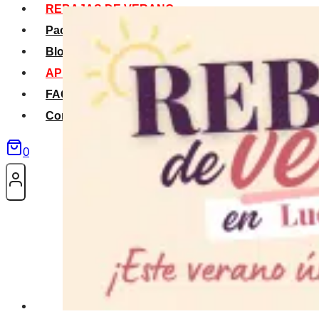
REBAJAS DE VERANO
Packs Verano
Blog
APP La Tribu
FAQS
Contacto
0