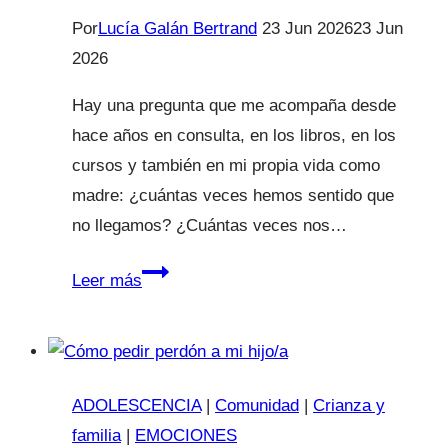
Por
Lucía Galán Bertrand
23 Jun 2026
23 Jun
2026
Hay una pregunta que me acompaña desde
hace años en consulta, en los libros, en los
cursos y también en mi propia vida como
madre: ¿cuántas veces hemos sentido que
no llegamos? ¿Cuántas veces nos…
Conferencia
Leer más
“Maternidad
Real”
llega
a
ADOLESCENCIA
|
Comunidad
|
Crianza y
Sevilla
familia
|
EMOCIONES