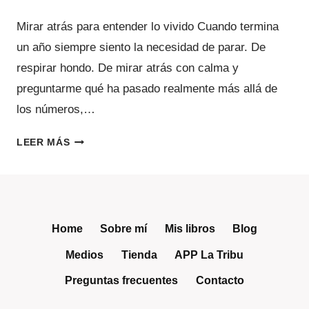
Mirar atrás para entender lo vivido Cuando termina
un año siempre siento la necesidad de parar. De
respirar hondo. De mirar atrás con calma y
preguntarme qué ha pasado realmente más allá de
los números,…
2025
LEER MÁS
EN
LA
TRIBU:
DIVULGACIÓN,
COMUNIDAD
Home
Sobre mí
Mis libros
Blog
Y
Medios
Tienda
APP La Tribu
CUIDADO
CONSCIENTE
Preguntas frecuentes
Contacto