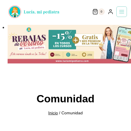
Saltar
0
al
contenido
Comunidad
Inicio
/
Comunidad