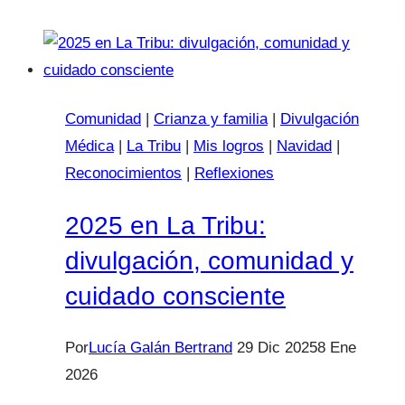
perdón
a
mi
hijo/a
Comunidad
|
Crianza y familia
|
Divulgación
Médica
|
La Tribu
|
Mis logros
|
Navidad
|
Reconocimientos
|
Reflexiones
2025 en La Tribu:
divulgación, comunidad y
cuidado consciente
Por
Lucía Galán Bertrand
29 Dic 2025
8 Ene
2026