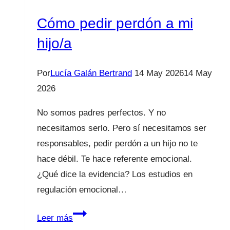
y
a
Cómo pedir perdón a mi
Canarias
hijo/a
Por
Lucía Galán Bertrand
14 May 2026
14 May
2026
No somos padres perfectos. Y no
necesitamos serlo. Pero sí necesitamos ser
responsables, pedir perdón a un hijo no te
hace débil. Te hace referente emocional.
¿Qué dice la evidencia? Los estudios en
regulación emocional…
Cómo
Leer más
pedir