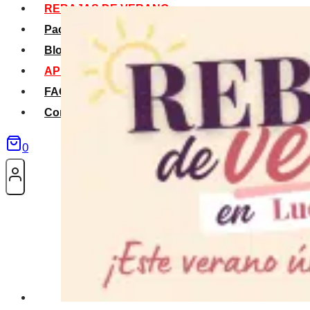
REBAJAS DE VERANO
Packs Verano
Blog
APP La Tribu
FAQS
Contacto
0