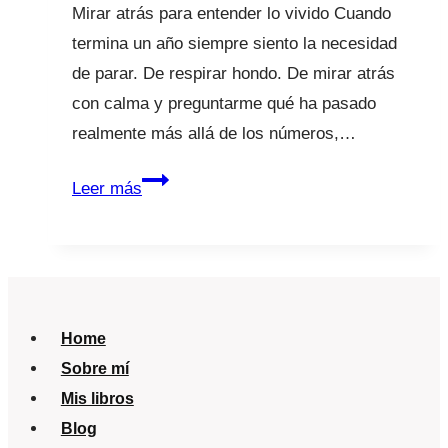
Mirar atrás para entender lo vivido Cuando
termina un año siempre siento la necesidad
de parar. De respirar hondo. De mirar atrás
con calma y preguntarme qué ha pasado
realmente más allá de los números,…
2025
Leer más
en
La
Tribu:
divulgación,
comunidad
Home
y
Sobre mí
cuidado
Mis libros
consciente
Blog