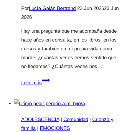
Por
Lucía Galán Bertrand
23 Jun 2026
23 Jun
2026
Hay una pregunta que me acompaña desde
hace años en consulta, en los libros, en los
cursos y también en mi propia vida como
madre: ¿cuántas veces hemos sentido que
no llegamos? ¿Cuántas veces nos…
Conferencia
Leer más
“Maternidad
Real”
llega
a
ADOLESCENCIA
|
Comunidad
|
Crianza y
Sevilla
familia
|
EMOCIONES