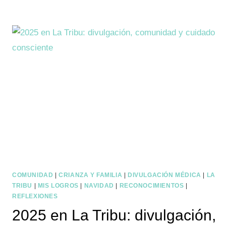
UN
AÑO
MÁS
ENTRE
LAS
50
TOP
DIVULGADORAS
SANITARIAS
COMUNIDAD
|
CRIANZA Y FAMILIA
|
DIVULGACIÓN MÉDICA
|
LA
TRIBU
|
MIS LOGROS
|
NAVIDAD
|
RECONOCIMIENTOS
|
REFLEXIONES
2025 en La Tribu: divulgación,