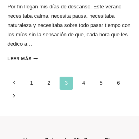
Por fin llegan mis días de descanso. Este verano
necesitaba calma, necesita pausa, necesitaba
naturaleza y necesitaba sobre todo pasar tiempo con
los míos sin la sensación de que, cada hora que les
dedico a…
Y
LEER MÁS
POR
FIN
LLEGA
Navegación
Página
1
2
3
4
5
6
MI
de
anterior
SEMANA
Siguiente
DE
página
página
DESCANSO