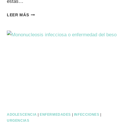
estás…
EL
LEER MÁS
PODCAST
DE
LUCÍA
GALÁN
|
EPISODIO
2. ¿Y
TÚ?
¿CUÁNDO
VES
A
TUS
HIJOS?
ADOLESCENCIA
|
ENFERMEDADES
|
INFECCIONES
|
URGENCIAS