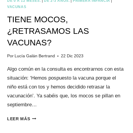
DE 0 A 12 MESES.
|
DE 2-3 AÑOS.
|
PRIMERA INFANCIA
|
VACUNAS
TIENE MOCOS,
¿RETRASAMOS LAS
VACUNAS?
Por
Lucía Galán Bertrand
22 Dic 2023
Algo común en la consulta es encontrarnos con esta
situación: ‘Hemos pospuesto la vacuna porque el
niño está con tos y hemos decidido retrasar la
vacunación’. Ya sabéis que, los mocos se pillan en
septiembre…
TIENE
LEER MÁS
MOCOS,
¿RETRASAMOS