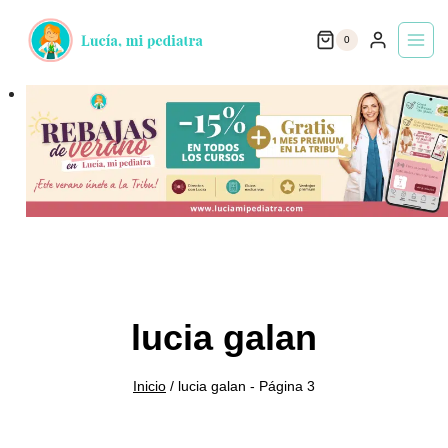
Saltar
0
al
contenido
lucia galan
Inicio
/
lucia galan
- Página 3