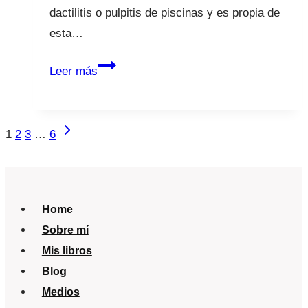
dactilitis o pulpitis de piscinas y es propia de
esta…
Dedos
Leer más
rojos
y
verano
Navegación
Siguiente
1
2
3
…
6
¿Te
página
de
ha
página
pasado?
Home
Sobre mí
Mis libros
Blog
Medios