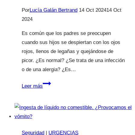
Por
Lucía Galán Bertrand
14 Oct 2024
14 Oct
2024
Es común que los padres se preocupen
cuando sus hijos se despiertan con los ojos
rojos, llenos de legañas y quejándose de
picor. ¿Es normal? ¿Se trata de una infección
o de una alergia? ¿Es…
Conjuntivitis
Leer más
en
la
infancia:
¿Qué
debes
Seguridad
|
URGENCIAS