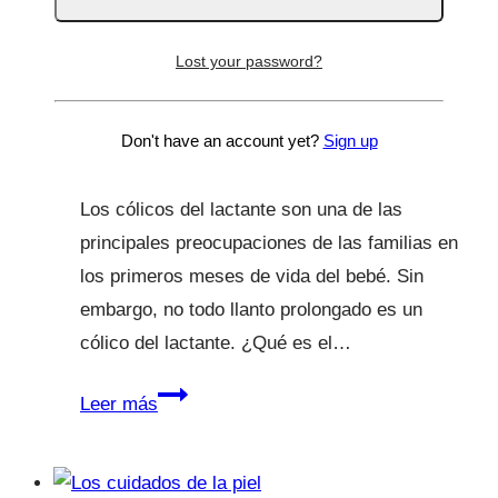
debes
saber
Cólico del lactante
Lost your password?
Por
Lucía Galán Bertrand
17 Feb 2025
3 Abr
Don't have an account yet?
Sign up
2025
Los cólicos del lactante son una de las
principales preocupaciones de las familias en
los primeros meses de vida del bebé. Sin
embargo, no todo llanto prolongado es un
cólico del lactante. ¿Qué es el…
Cólico
Leer más
del
lactante