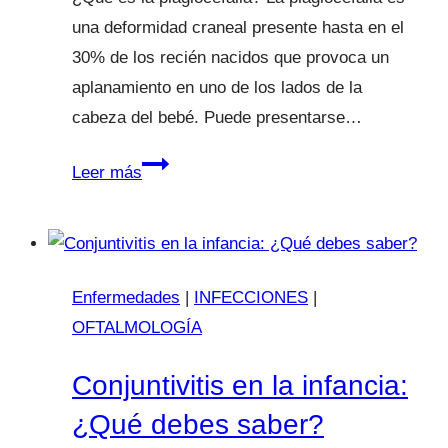
una deformidad craneal presente hasta en el
30% de los recién nacidos que provoca un
aplanamiento en uno de los lados de la
cabeza del bebé. Puede presentarse…
Plagiocefalia:
Leer más
qué
es,
cómo
prevenirla
Enfermedades
|
INFECCIONES
|
y
OFTALMOLOGÍA
cómo
tratarla.
Conjuntivitis en la infancia:
¿Qué debes saber?