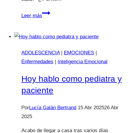
Alerta
Leer más
alimentaria
en
queso
rallado:
ADOLESCENCIA
|
EMOCIONES
|
revisa
Enfermedades
|
Inteligencia Emocional
el
lote
Hoy hablo como pediatra y
si
paciente
lo
tienes
Por
Lucía Galán Bertrand
15 Abr 2025
26 Abr
en
2025
casa
Acabo de llegar a casa tras varios días