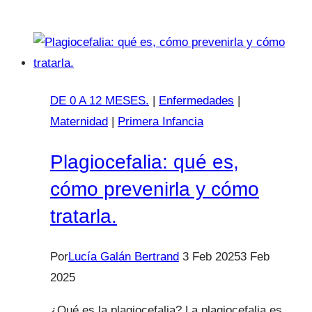
cuidados
de
la
piel
DE 0 A 12 MESES.
|
Enfermedades
|
Maternidad
|
Primera Infancia
Plagiocefalia: qué es,
cómo prevenirla y cómo
tratarla.
Por
Lucía Galán Bertrand
3 Feb 2025
3 Feb
2025
¿Qué es la plagiocefalia? La plagiocefalia es