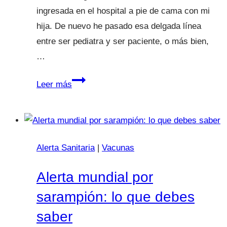
ingresada en el hospital a pie de cama con mi
hija. De nuevo he pasado esa delgada línea
entre ser pediatra y ser paciente, o más bien,
…
Hoy
Leer más
hablo
como
pediatra
y
Alerta Sanitaria
|
Vacunas
paciente
Alerta mundial por
sarampión: lo que debes
saber