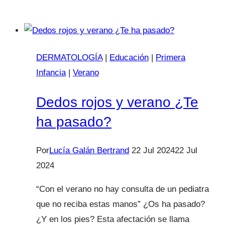
de
líquido
no
comestible.
DERMATOLOGÍA
|
Educación
|
Primera
¿Provocamos
Infancia
|
Verano
el
vómito?
Dedos rojos y verano ¿Te
ha pasado?
Por
Lucía Galán Bertrand
22 Jul 2024
22 Jul
2024
“Con el verano no hay consulta de un pediatra
que no reciba estas manos” ¿Os ha pasado?
¿Y en los pies? Esta afectación se llama