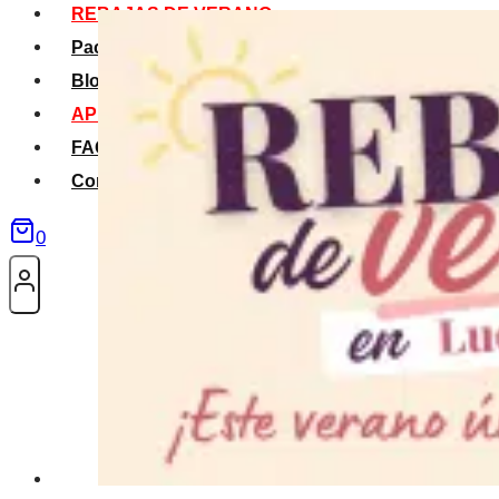
REBAJAS DE VERANO
Packs Verano
Blog
APP La Tribu
FAQS
Contacto
0